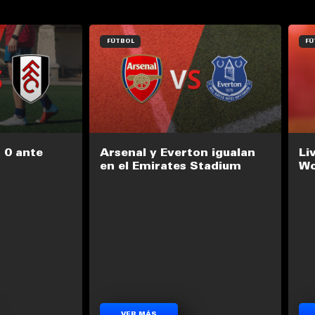
FÚTBOL
FÚ
 0 ante
Arsenal y Everton igualan
Li
en el Emirates Stadium
Wo