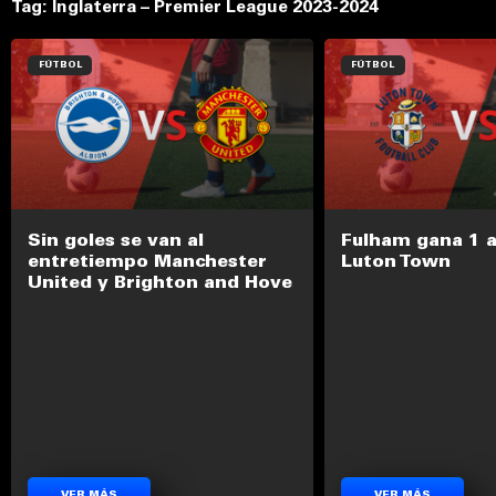
Tag: Inglaterra – Premier League 2023-2024
FÚTBOL
FÚTBOL
Sin goles se van al
Fulham gana 1 a
entretiempo Manchester
Luton Town
United y Brighton and Hove