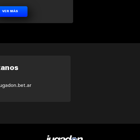
VER MÁS
tanos
ugadon.bet.ar