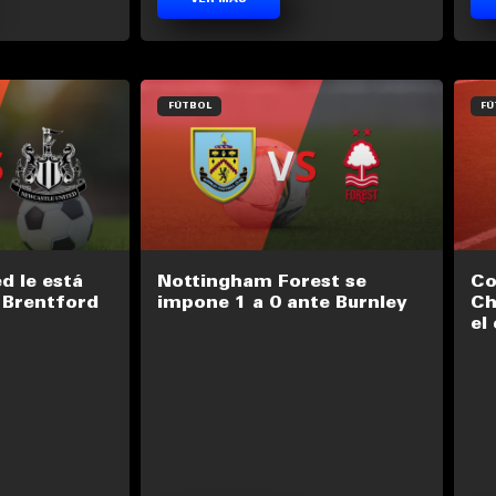
VER MÁS
FÚTBOL
FÚ
d le está
Nottingham Forest se
Co
 Brentford
impone 1 a 0 ante Burnley
Ch
el