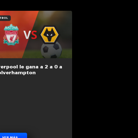
TBOL
verpool le gana a 2 a 0 a
lverhampton