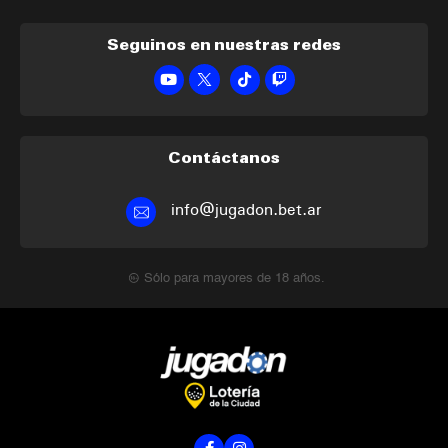
Seguinos en nuestras redes
Contáctanos
info@jugadon.bet.ar
Sólo para mayores de 18 años.