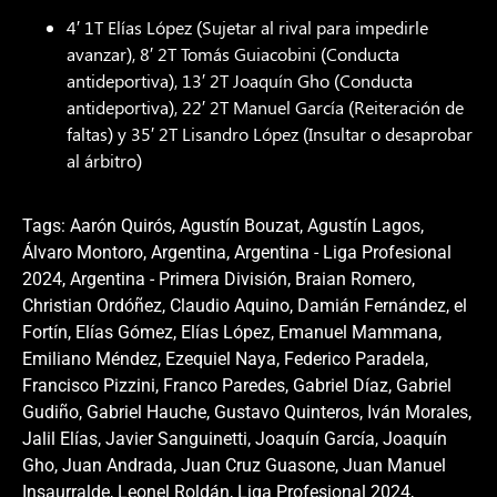
4′ 1T Elías López (Sujetar al rival para impedirle
avanzar), 8′ 2T Tomás Guiacobini (Conducta
antideportiva), 13′ 2T Joaquín Gho (Conducta
antideportiva), 22′ 2T Manuel García (Reiteración de
faltas) y 35′ 2T Lisandro López (Insultar o desaprobar
al árbitro)
Tags:
Aarón Quirós
,
Agustín Bouzat
,
Agustín Lagos
,
Álvaro Montoro
,
Argentina
,
Argentina - Liga Profesional
2024
,
Argentina - Primera División
,
Braian Romero
,
Christian Ordóñez
,
Claudio Aquino
,
Damián Fernández
,
el
Fortín
,
Elías Gómez
,
Elías López
,
Emanuel Mammana
,
Emiliano Méndez
,
Ezequiel Naya
,
Federico Paradela
,
Francisco Pizzini
,
Franco Paredes
,
Gabriel Díaz
,
Gabriel
Gudiño
,
Gabriel Hauche
,
Gustavo Quinteros
,
Iván Morales
,
Jalil Elías
,
Javier Sanguinetti
,
Joaquín García
,
Joaquín
Gho
,
Juan Andrada
,
Juan Cruz Guasone
,
Juan Manuel
Insaurralde
,
Leonel Roldán
,
Liga Profesional 2024
,