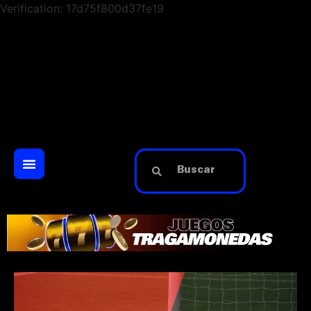
Verification: 17d75f800d37fe19