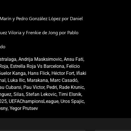
z Marín y Pedro González López por Daniel
ez Viloria y Frenkie de Jong por Pablo
ado
stralaga
,
Andrija Masksimovic
,
Ansu Fati
,
 Roja
,
Estrella Roja Vs Barcelona
,
Felício
uelor Kanga
,
Hans Flick
,
Héctor Fort
,
Iñaki
mal
,
Luka Ilic
,
Marakana
,
Marc Casadó
,
au Cubarsi
,
Pau Victor
,
Pedri
,
Rade Krunic
,
nguez
,
Silas
,
Stefan Lekovic
,
Timi Elsnik
,
025
,
UEFAChampionsLeague
,
Uros Spajic
,
esny
,
Yegor Prutsev