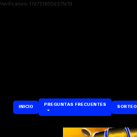
Verification: 17d75f800d37fe19
PREGUNTAS FRECUENTES
INICIO
SORTEO