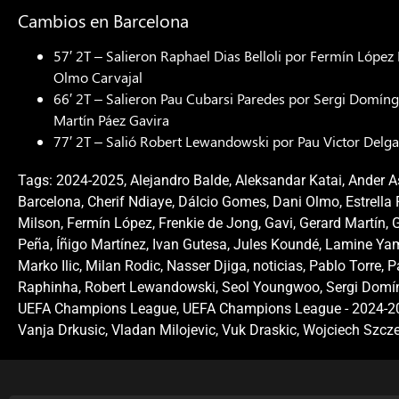
Cambios en Barcelona
57′ 2T – Salieron Raphael Dias Belloli por Fermín Lópe
Olmo Carvajal
66′ 2T – Salieron Pau Cubarsi Paredes por Sergi Domíngu
Martín Páez Gavira
77′ 2T – Salió Robert Lewandowski por Pau Victor Delg
Tags:
2024-2025
,
Alejandro Balde
,
Aleksandar Katai
,
Ander A
Barcelona
,
Cherif Ndiaye
,
Dálcio Gomes
,
Dani Olmo
,
Estrella
Milson
,
Fermín López
,
Frenkie de Jong
,
Gavi
,
Gerard Martín
,
G
Peña
,
Íñigo Martínez
,
Ivan Gutesa
,
Jules Koundé
,
Lamine Ya
Marko Ilic
,
Milan Rodic
,
Nasser Djiga
,
noticias
,
Pablo Torre
,
P
Raphinha
,
Robert Lewandowski
,
Seol Youngwoo
,
Sergi Domí
UEFA Champions League
,
UEFA Champions League - 2024-2
Vanja Drkusic
,
Vladan Milojevic
,
Vuk Draskic
,
Wojciech Szcz