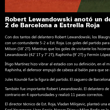
Robert Lewandowski anotó un dob
2 de Barcelona a Estrella Roja
Con dos tantos del delantero Robert Lewandowski, los Blaugra
con un contundente 5-2 a Est. Roja. Los goles del partido para e
Milson (38′ 2T). Mientras que los goles de visitante los hiciero
Lewandowski (42′ 1T y 7′ 2T), Raphinha (9′ 2T) y Fermín López 
Íñigo Martínez hizo vibrar al estadio con su definición, en el
Raphinha, el defensor empujó de cabeza al balón para que se 
Jules Koundé fue la figura del partido. El zaguero de Barcelon
También fue importante Robert Lewandowski. El delantero de 
contrario en 4 oportunidades y realizó 11 pases correctos.
El director técnico de Est. Roja, Vladan Milojevic, planteó una 
Seol Youngwoo, Uros Spajic, Nasser Djiga y Milan Rodic en la l