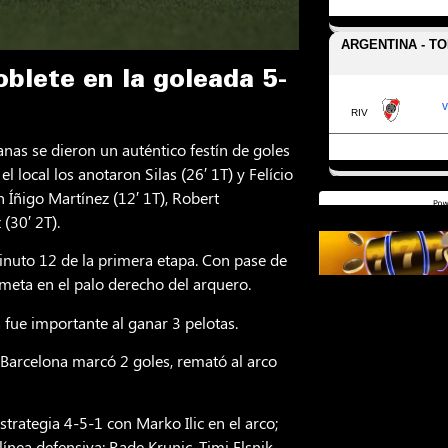
lete en la goleada 5-
nas se dieron un auténtico festín de goles
l local los anotaron Silas (26′ 1T) y Felício
n Íñigo Martínez (12′ 1T), Robert
(30′ 2T).
 minuto 12 de la primera etapa. Con pase de
meta en el palo derecho del arquero.
a fue importante al ganar 3 pelotas.
Barcelona marcó 2 goles, remató al arco
estrategia 4-5-1 con Marko Ilic en el arco;
ínea defensiva; Rade Krunic, Timi Elsnik,