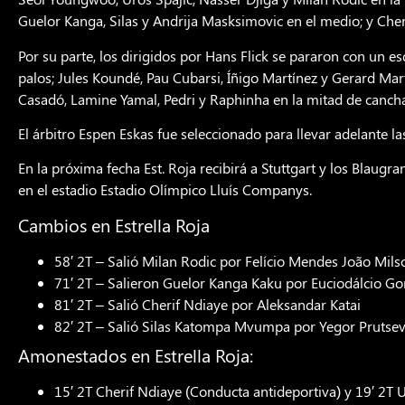
Guelor Kanga, Silas y Andrija Masksimovic en el medio; y Cher
Por su parte, los dirigidos por Hans Flick se pararon con un e
palos; Jules Koundé, Pau Cubarsi, Íñigo Martínez y Gerard Mar
Casadó, Lamine Yamal, Pedri y Raphinha en la mitad de cancha
El árbitro Espen Eskas fue seleccionado para llevar adelante la
En la próxima fecha Est. Roja recibirá a Stuttgart y los Blaugra
en el estadio Estadio Olímpico Lluís Companys.
Cambios en Estrella Roja
58′ 2T – Salió Milan Rodic por Felício Mendes João Mils
71′ 2T – Salieron Guelor Kanga Kaku por Euciodálcio Go
81′ 2T – Salió Cherif Ndiaye por Aleksandar Katai
82′ 2T – Salió Silas Katompa Mvumpa por Yegor Prutse
Amonestados en Estrella Roja:
15′ 2T Cherif Ndiaye (Conducta antideportiva) y 19′ 2T 