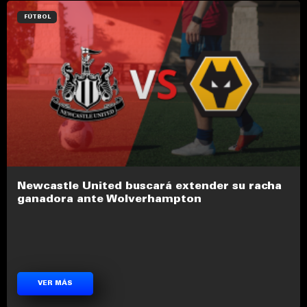
FÚTBOL
Newcastle United buscará extender su racha
ganadora ante Wolverhampton
VER MÁS