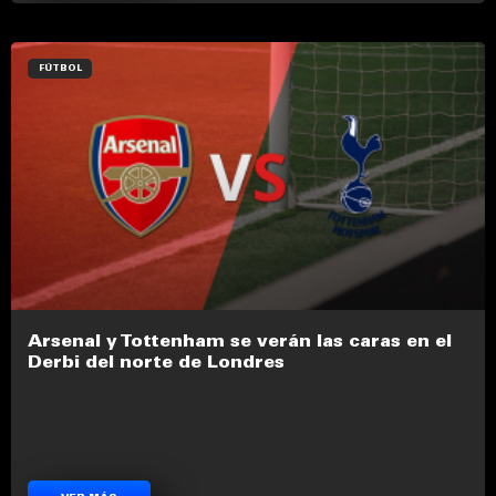
FÚTBOL
Arsenal y Tottenham se verán las caras en el
Derbi del norte de Londres