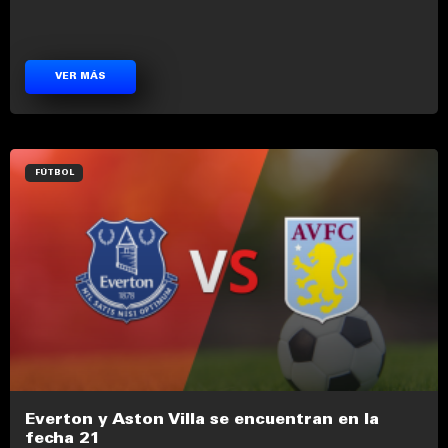
VER MÁS
FÚTBOL
Everton y Aston Villa se encuentran en la
fecha 21