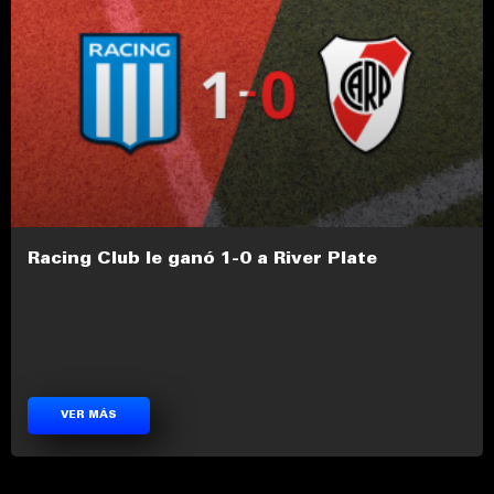
Racing Club le ganó 1-0 a River Plate
VER MÁS