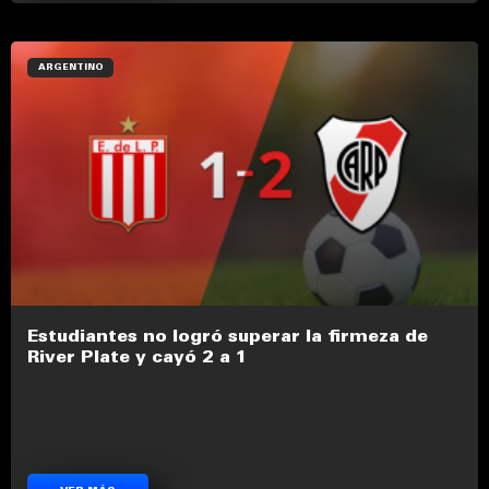
ARGENTINO
Estudiantes no logró superar la firmeza de
River Plate y cayó 2 a 1