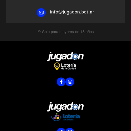
info@jugadon.bet.ar
Sólo para mayores de 18 años.