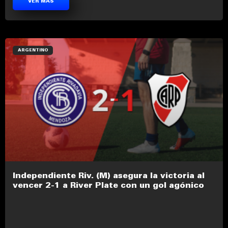
VER MÁS
ARGENTINO
Independiente Riv. (M) asegura la victoria al
vencer 2-1 a River Plate con un gol agónico