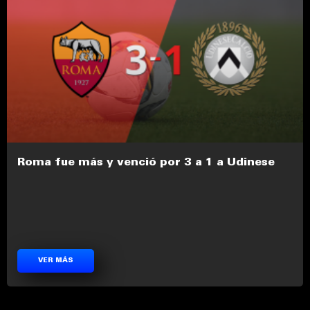
Roma fue más y venció por 3 a 1 a Udinese
VER MÁS