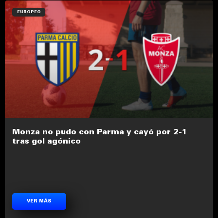
EUROPEO
Monza no pudo con Parma y cayó por 2-1
tras gol agónico
VER MÁS