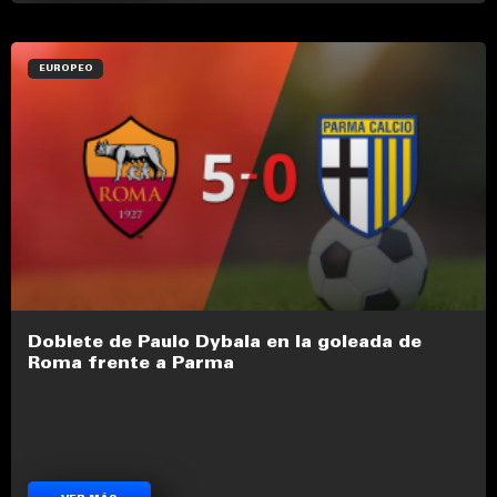
EUROPEO
Doblete de Paulo Dybala en la goleada de
Roma frente a Parma