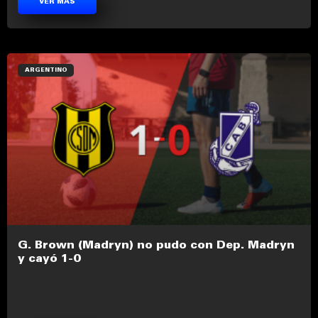
VER MÁS
ARGENTINO
G. Brown (Madryn) no pudo con Dep. Madryn
y cayó 1-0