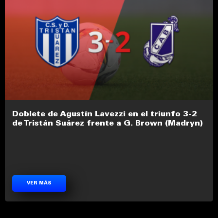
Doblete de Agustín Lavezzi en el triunfo 3-2
de Tristán Suárez frente a G. Brown (Madryn)
VER MÁS