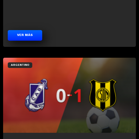
VER MÁS
ARGENTINO