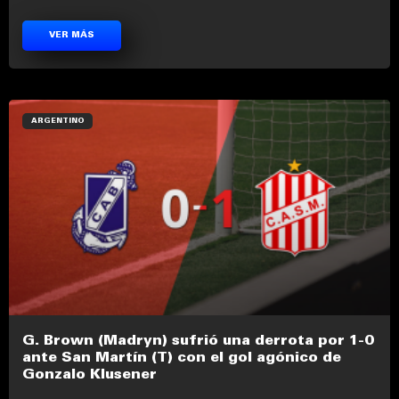
VER MÁS
ARGENTINO
G. Brown (Madryn) sufrió una derrota por 1-0
ante San Martín (T) con el gol agónico de
Gonzalo Klusener