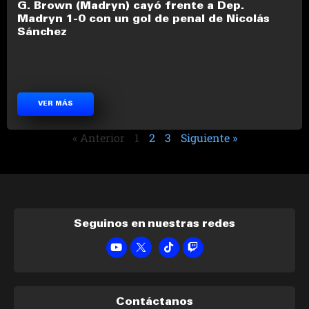
G. Brown (Madryn) cayó frente a Dep.
Madryn 1-0 con un gol de penal de Nicolás
Sánchez
VER MÁS
« Anterior
1
2
3
Siguiente »
Seguinos en nuestras redes
Contáctanos