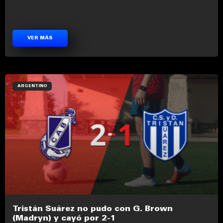
VER MÁS
ARGENTINO
Tristán Suárez no pudo con G. Brown
(Madryn) y cayó por 2-1