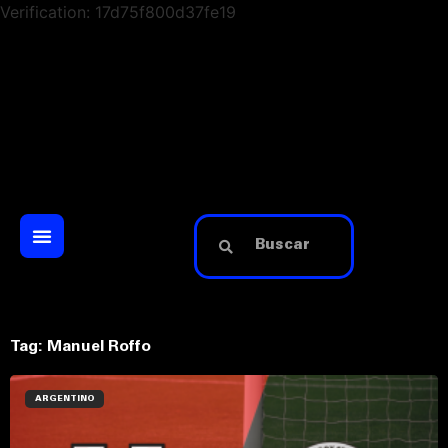
Verification: 17d75f800d37fe19
Tag: Manuel Roffo
ARGENTINO