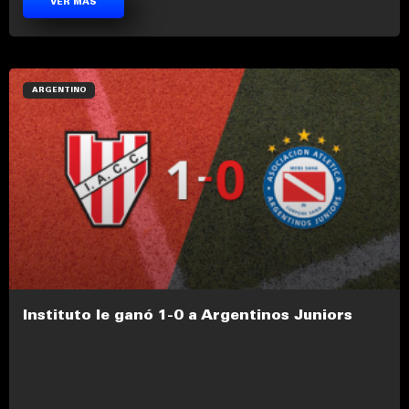
VER MÁS
ARGENTINO
Instituto le ganó 1-0 a Argentinos Juniors