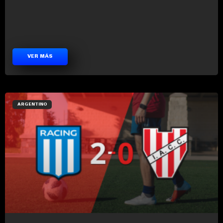
VER MÁS
ARGENTINO