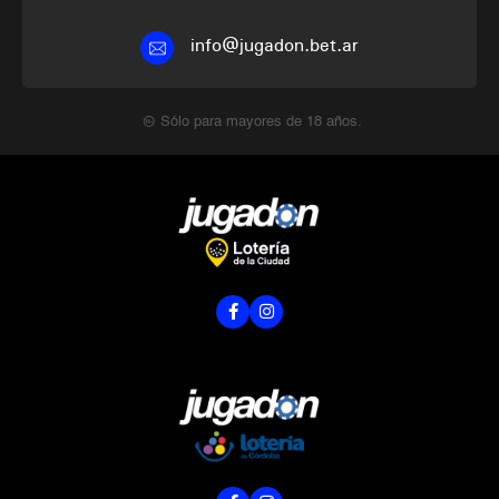
info@jugadon.bet.ar
Sólo para mayores de 18 años.