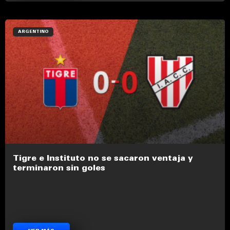
ARGENTINO
Tigre e Instituto no se sacaron ventaja y
terminaron sin goles