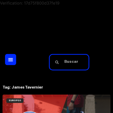
Verification: 17d75f800d37fe19
Tag: James Tavernier
EUROPEO