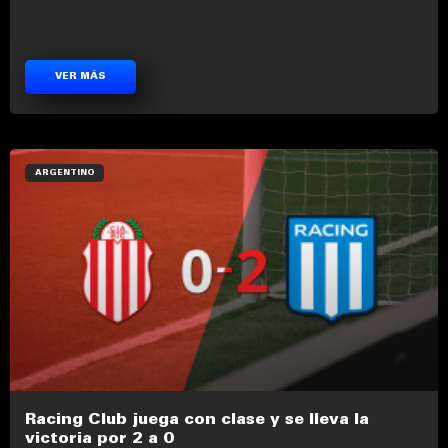
VER MÁS
ARGENTINO
Racing Club juega con clase y se lleva la
victoria por 2 a 0