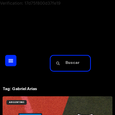
Verification: 17d75f800d37fe19
Tag: Gabriel Arias
ARGENTINO