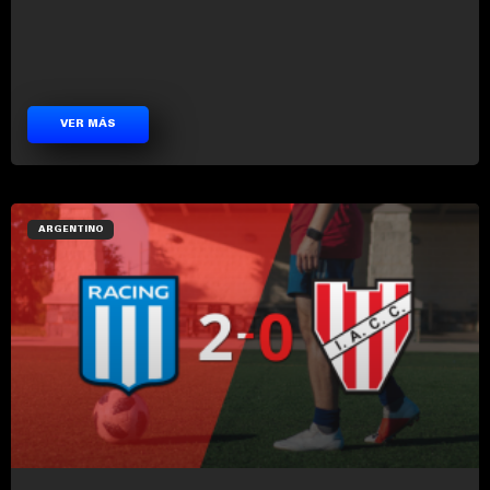
VER MÁS
ARGENTINO