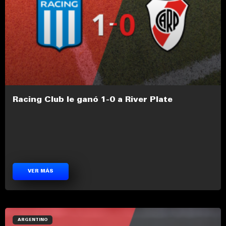
Racing Club le ganó 1-0 a River Plate
VER MÁS
ARGENTINO