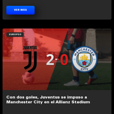
VER MÁS
EUROPEO
Con dos goles, Juventus se impuso a
Manchester City en el Allianz Stadium