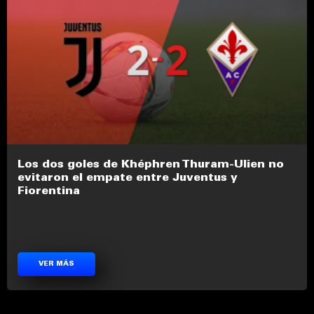
Los dos goles de Khéphren Thuram-Ulien no
evitaron el empate entre Juventus y
Fiorentina
VER MÁS