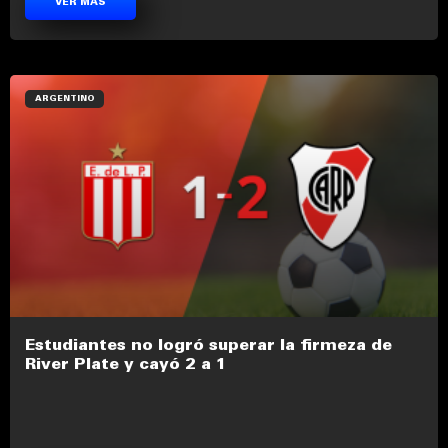
VER MÁS
ARGENTINO
Estudiantes no logró superar la firmeza de
River Plate y cayó 2 a 1