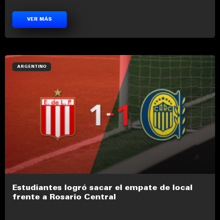
VER MÁS
ARGENTINO
Estudiantes logró sacar el empate de local
frente a Rosario Central