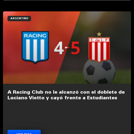
ARGENTINO
A Racing Club no le alcanzó con el doblete de
Luciano Vietto y cayó frente a Estudiantes