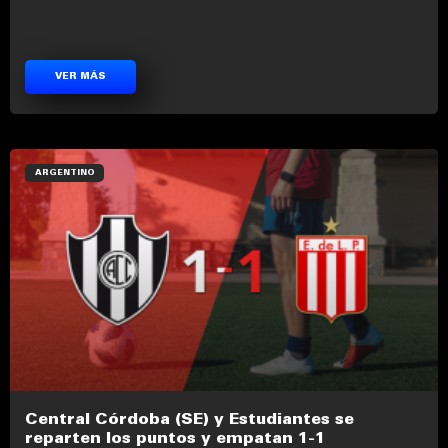
VER MÁS
ARGENTINO
Central Córdoba (SE) y Estudiantes se
reparten los puntos y empatan 1-1