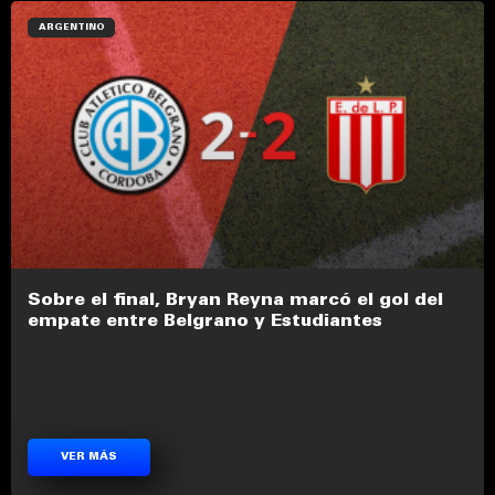
ARGENTINO
Sobre el final, Bryan Reyna marcó el gol del
empate entre Belgrano y Estudiantes
VER MÁS