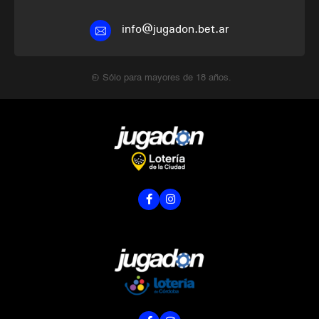
info@jugadon.bet.ar
Sólo para mayores de 18 años.