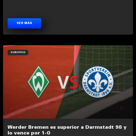
VER MÁS
EUROPEO
Werder Bremen es superior a Darmstadt 98 y
lo vence por 1-0