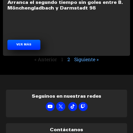
Arranca el segundo tiempo sin goles entre B.
Mönchengladbach y Darmstadt 98
VER MÁS
« Anterior
1
2
Siguiente »
Seguinos en nuestras redes
Contáctanos