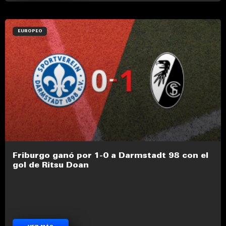
EUROPEO
Friburgo ganó por 1-0 a Darmstadt 98 con el
gol de Ritsu Doan