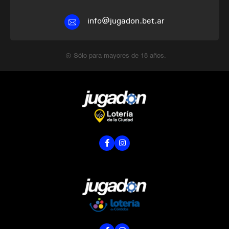
info@jugadon.bet.ar
Sólo para mayores de 18 años.