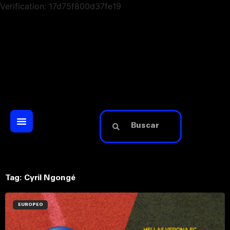
Verification: 17d75f800d37fe19
Tag: Cyril Ngongé
EUROPEO