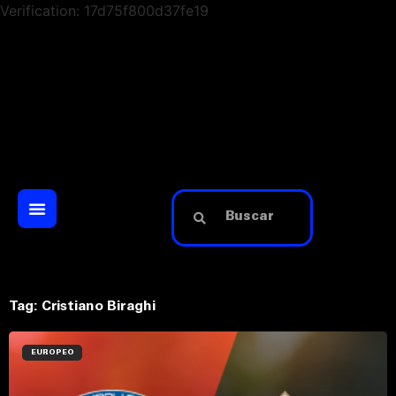
Verification: 17d75f800d37fe19
Tag: Cristiano Biraghi
EUROPEO