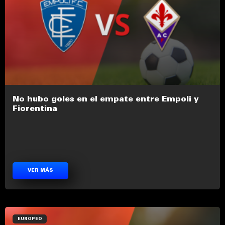
No hubo goles en el empate entre Empoli y
Fiorentina
VER MÁS
EUROPEO