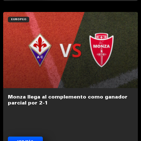
EUROPEO
Monza llega al complemento como ganador
parcial por 2-1