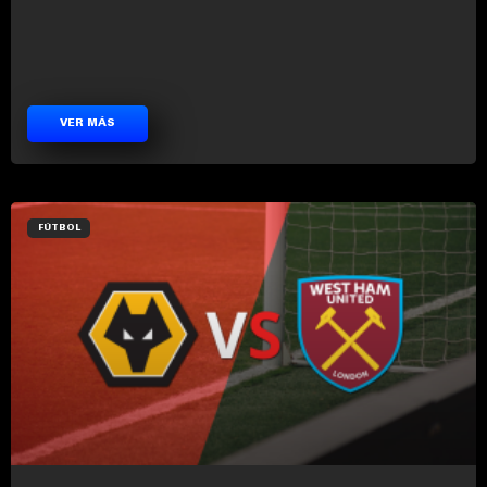
VER MÁS
FÚTBOL