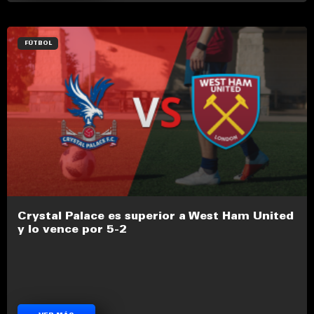
FÚTBOL
Crystal Palace es superior a West Ham United
y lo vence por 5-2