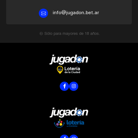
info@jugadon.bet.ar
Sólo para mayores de 18 años.