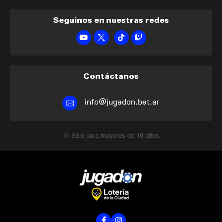
Seguinos en nuestras redes
Contáctanos
info@jugadon.bet.ar
Sólo para mayores de 18 años.