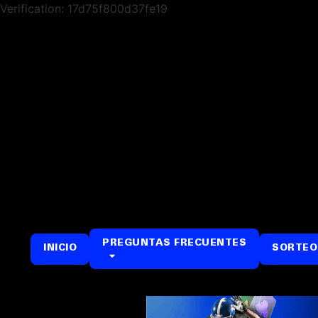
Verification: 17d75f800d37fe19
PREGUNTAS FRECUENTES
INICIO
SORTEO