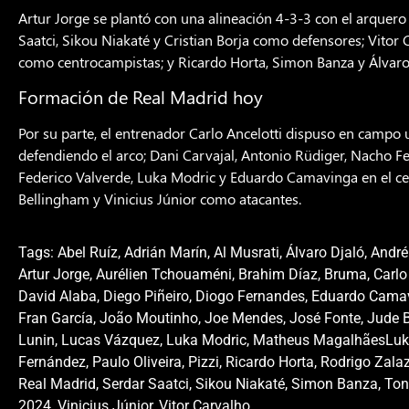
Artur Jorge se plantó con una alineación 4-3-3 con el arque
Saatci, Sikou Niakaté y Cristian Borja como defensores; Vitor 
como centrocampistas; y Ricardo Horta, Simon Banza y Álvaro
Formación de Real Madrid hoy
Por su parte, el entrenador Carlo Ancelotti dispuso en campo 
defendiendo el arco; Dani Carvajal, Antonio Rüdiger, Nacho F
Federico Valverde, Luka Modric y Eduardo Camavinga en el ce
Bellingham y Vinicius Júnior como atacantes.
Tags:
Abel Ruíz
,
Adrián Marín
,
Al Musrati
,
Álvaro Djaló
,
André
Artur Jorge
,
Aurélien Tchouaméni
,
Brahim Díaz
,
Bruma
,
Carlo
David Alaba
,
Diego Piñeiro
,
Diogo Fernandes
,
Eduardo Cama
Fran García
,
João Moutinho
,
Joe Mendes
,
José Fonte
,
Jude 
Lunin
,
Lucas Vázquez
,
Luka Modric
,
Matheus MagalhãesLuk
Fernández
,
Paulo Oliveira
,
Pizzi
,
Ricardo Horta
,
Rodrigo Zala
Real Madrid
,
Serdar Saatci
,
Sikou Niakaté
,
Simon Banza
,
Ton
2024
,
Vinicius Júnior
,
Vitor Carvalho