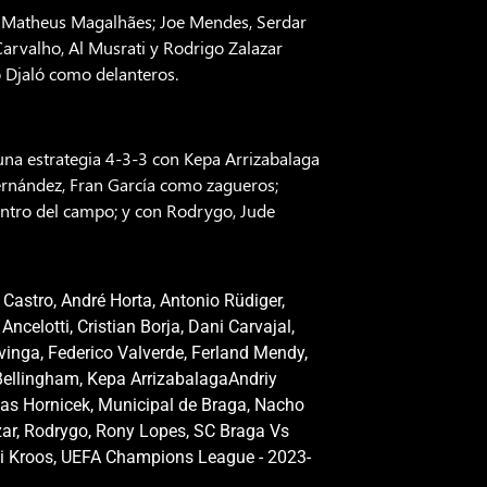
ro Matheus Magalhães; Joe Mendes, Serdar
Carvalho, Al Musrati y Rodrigo Zalazar
 Djaló como delanteros.
una estrategia 4-3-3 con Kepa Arrizabalaga
ernández, Fran García como zagueros;
ntro del campo; y con Rodrygo, Jude
 Castro
,
André Horta
,
Antonio Rüdiger
,
 Ancelotti
,
Cristian Borja
,
Dani Carvajal
,
vinga
,
Federico Valverde
,
Ferland Mendy
,
Bellingham
,
Kepa ArrizabalagaAndriy
as Hornicek
,
Municipal de Braga
,
Nacho
zar
,
Rodrygo
,
Rony Lopes
,
SC Braga Vs
i Kroos
,
UEFA Champions League - 2023-