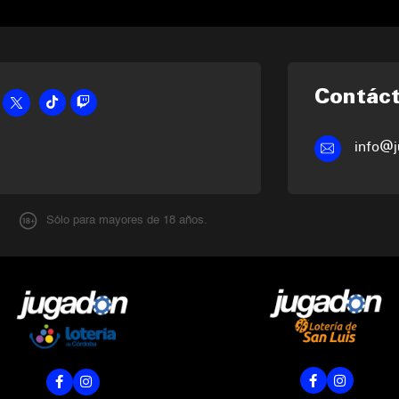
Contác
info@j
Sólo para mayores de 18 años.