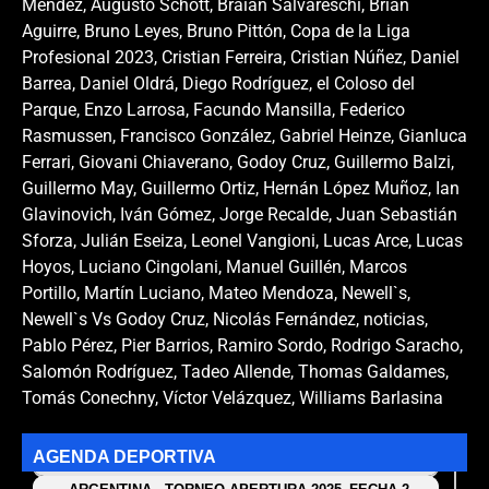
Méndez
,
Augusto Schott
,
Braian Salvareschi
,
Brian
Aguirre
,
Bruno Leyes
,
Bruno Pittón
,
Copa de la Liga
Profesional 2023
,
Cristian Ferreira
,
Cristian Núñez
,
Daniel
Barrea
,
Daniel Oldrá
,
Diego Rodríguez
,
el Coloso del
Parque
,
Enzo Larrosa
,
Facundo Mansilla
,
Federico
Rasmussen
,
Francisco González
,
Gabriel Heinze
,
Gianluca
Ferrari
,
Giovani Chiaverano
,
Godoy Cruz
,
Guillermo Balzi
,
Guillermo May
,
Guillermo Ortiz
,
Hernán López Muñoz
,
Ian
Glavinovich
,
Iván Gómez
,
Jorge Recalde
,
Juan Sebastián
Sforza
,
Julián Eseiza
,
Leonel Vangioni
,
Lucas Arce
,
Lucas
Hoyos
,
Luciano Cingolani
,
Manuel Guillén
,
Marcos
Portillo
,
Martín Luciano
,
Mateo Mendoza
,
Newell`s
,
Newell`s Vs Godoy Cruz
,
Nicolás Fernández
,
noticias
,
Pablo Pérez
,
Pier Barrios
,
Ramiro Sordo
,
Rodrigo Saracho
,
Salomón Rodríguez
,
Tadeo Allende
,
Thomas Galdames
,
Tomás Conechny
,
Víctor Velázquez
,
Williams Barlasina