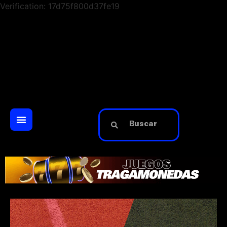
Verification: 17d75f800d37fe19