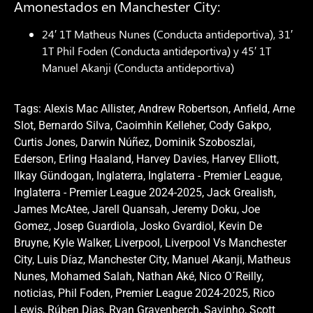
Amonestados en Manchester City:
24′ 1T Matheus Nunes (Conducta antideportiva), 31′
1T Phil Foden (Conducta antideportiva) y 45′ 1T
Manuel Akanji (Conducta antideportiva)
Tags:
Alexis Mac Allister
,
Andrew Robertson
,
Anfield
,
Arne
Slot
,
Bernardo Silva
,
Caoimhin Kelleher
,
Cody Gakpo
,
Curtis Jones
,
Darwin Núñez
,
Dominik Szoboszlai
,
Ederson
,
Erling Haaland
,
Harvey Davies
,
Harvey Elliott
,
Ilkay Gündogan
,
Inglaterra
,
Inglaterra - Premier League
,
Inglaterra - Premier League 2024-2025
,
Jack Grealish
,
James McAtee
,
Jarell Quansah
,
Jeremy Doku
,
Joe
Gomez
,
Josep Guardiola
,
Josko Gvardiol
,
Kevin De
Bruyne
,
Kyle Walker
,
Liverpool
,
Liverpool Vs Manchester
City
,
Luis Díaz
,
Manchester City
,
Manuel Akanji
,
Matheus
Nunes
,
Mohamed Salah
,
Nathan Aké
,
Nico O´Reilly
,
noticias
,
Phil Foden
,
Premier League 2024-2025
,
Rico
Lewis
,
Rúben Dias
,
Ryan Gravenberch
,
Savinho
,
Scott