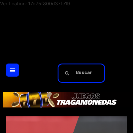
Verification: 17d75f800d37fe19