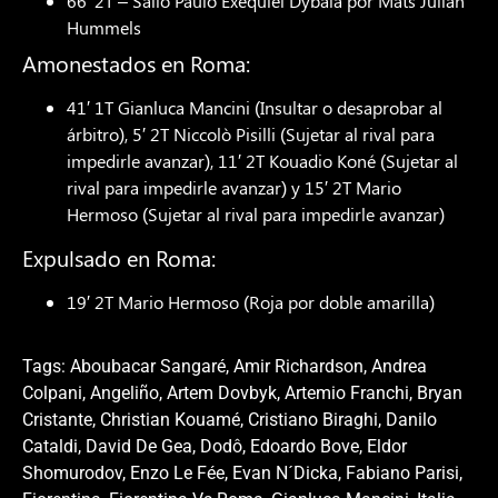
66′ 2T – Salió Paulo Exequiel Dybala por Mats Julian
Hummels
Amonestados en Roma:
41′ 1T Gianluca Mancini (Insultar o desaprobar al
árbitro), 5′ 2T Niccolò Pisilli (Sujetar al rival para
impedirle avanzar), 11′ 2T Kouadio Koné (Sujetar al
rival para impedirle avanzar) y 15′ 2T Mario
Hermoso (Sujetar al rival para impedirle avanzar)
Expulsado en Roma:
19′ 2T Mario Hermoso (Roja por doble amarilla)
Tags:
Aboubacar Sangaré
,
Amir Richardson
,
Andrea
Colpani
,
Angeliño
,
Artem Dovbyk
,
Artemio Franchi
,
Bryan
Cristante
,
Christian Kouamé
,
Cristiano Biraghi
,
Danilo
Cataldi
,
David De Gea
,
Dodô
,
Edoardo Bove
,
Eldor
Shomurodov
,
Enzo Le Fée
,
Evan N´Dicka
,
Fabiano Parisi
,