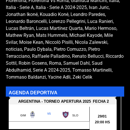
Fiorentina
,
Fiorentina Vs Roma
,
Gianluca Mancini
,
Italia
,
Italia - Serie A
,
Italia - Serie A 2024-2025
,
Ivan Juric
,
Jonathan Ikoné
,
Kouadio Koné
,
Leandro Paredes
,
Leonardo Baroncelli
,
Lorenzo Pellegrini
,
Luca Ranieri
,
Lucas Beltrán
,
Lucas Martínez Quarta
,
Mario Hermoso
,
Mathew Ryan
,
Mats Hummels
,
Michael Kayode
,
Mile
Svilar
,
Moise Kean
,
Niccolò Pisilli
,
Nicola Zalewski
,
noticias
,
Paulo Dybala
,
Pietro Comuzzo
,
Pietro
Terracciano
,
Raffaele Palladino
,
Renato Bellucci
,
Riccardo
Sottil
,
Robin Gosens
,
Roma
,
Samuel Dahl
,
Saud
Abdulhamid
,
Serie A 2024-2025
,
Tomasso Martinelli
,
Tommaso Baldanzi
,
Yacine Adli
,
Zeki Celik