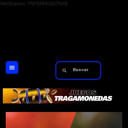
Verification: 17d75f800d37fe19