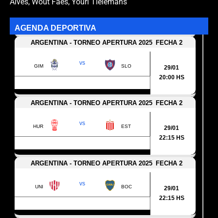
Alves
,
Wout Faes
,
Youri Tielemans