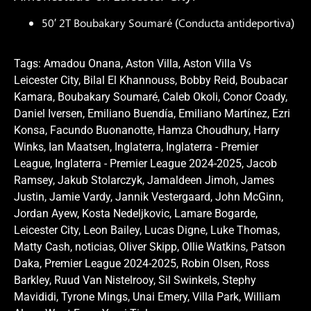
50′ 2T Boubakary Soumaré (Conducta antideportiva)
Tags:
Amadou Onana
,
Aston Villa
,
Aston Villa Vs
Leicester City
,
Bilal El Khannouss
,
Bobby Reid
,
Boubacar
Kamara
,
Boubakary Soumaré
,
Caleb Okoli
,
Conor Coady
,
Daniel Iversen
,
Emiliano Buendía
,
Emiliano Martínez
,
Ezri
Konsa
,
Facundo Buonanotte
,
Hamza Choudhury
,
Harry
Winks
,
Ian Maatsen
,
Inglaterra
,
Inglaterra - Premier
League
,
Inglaterra - Premier League 2024-2025
,
Jacob
Ramsey
,
Jakub Stolarczyk
,
Jamaldeen Jimoh
,
James
Justin
,
Jamie Vardy
,
Jannik Vestergaard
,
John McGinn
,
Jordan Ayew
,
Kosta Nedeljkovic
,
Lamare Bogarde
,
Leicester City
,
Leon Bailey
,
Lucas Digne
,
Luke Thomas
,
Matty Cash
,
noticias
,
Oliver Skipp
,
Ollie Watkins
,
Patson
Daka
,
Premier League 2024-2025
,
Robin Olsen
,
Ross
Barkley
,
Ruud Van Nistelrooy
,
Sil Swinkels
,
Stephy
Mavididi
,
Tyrone Mings
,
Unai Emery
,
Villa Park
,
William