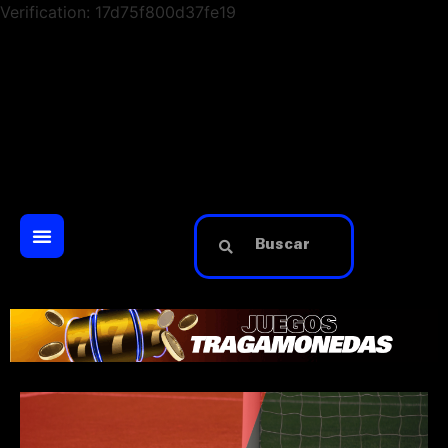
Verification: 17d75f800d37fe19