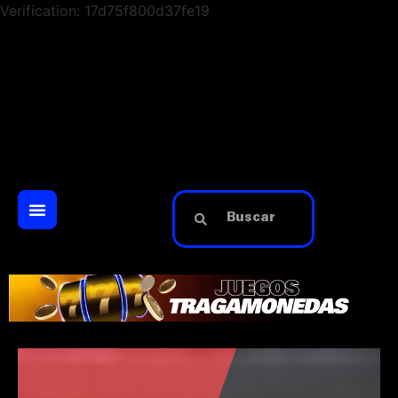
Verification: 17d75f800d37fe19