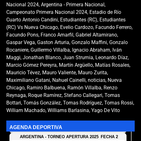
Nacional 2024
,
Argentina - Primera Nacional
,
Campeonato Primera Nacional 2024
,
Estadio de Río
Cuarto Antonio Candini
,
Estudiantes (RC)
,
Estudiantes
(RC) Vs Nueva Chicago
,
Evelio Cardozo
,
Facundo Ferrero
,
Facundo Pons
,
Franco Amarfil
,
Gabriel Altamirano
,
Gaspar Vega
,
Gaston Arturia
,
Gonzalo Maffini
,
Gonzalo
Rocaniere
,
Guillermo Villalba
,
Ignacio Abraham
,
Iván
Maggi
,
Jonathan Blanco
,
Juan Strumia
,
Leonardo Díaz
,
Marcio Gómez Pereyra
,
Martín Argüello
,
Matías Rosales
,
Mauricio Tévez
,
Mauro Valiente
,
Mauro Zurita
,
Maximiliano Gatani
,
Nahuel Cainelli
,
noticias
,
Nueva
Chicago
,
Ramiro Balbuena
,
Ramón Villalba
,
Renzo
Reynaga
,
Roque Ramírez
,
Stefano Callegari
,
Tomas
Bottari
,
Tomás González
,
Tomas Rodríguez
,
Tomas Rossi
,
William Machado
,
Williams Barlasina
,
Yago De Vito