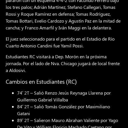
pararon con un esquema 4-4-2 con Facundo Ferrero bajo
los tres palos; Adrián Martínez, Stefano Callegari, Tomas
Rossi y Roque Ramírez en defensa; Tomas Rodríguez,
Tomas Bottari, Evelio Cardozo y Agustín Paz en la mitad de
cancha; y Franco Amarfil y Iván Maggi en la delantera.
El juez seleccionado para el partido en el Estadio de Río
Cuarto Antonio Candini fue Yamil Possi.
Estudiantes RC visitará a Dep. Morón en la próxima
jornada. Por el lado de Nva. Chicago jugará de local frente
a Aldosivi.
Cambios en Estudiantes (RC)
74′ 2T – Salió Renzo Jesús Reynaga Llarena por
Guillermo Gabriel Villalba
84′ 2T – Salió Tomás González por Maximiliano
Gatani
89′ 2T – Salieron Mauro Abrahan Valiente por Yago
De Vito y William Floricio Machado Caetano por