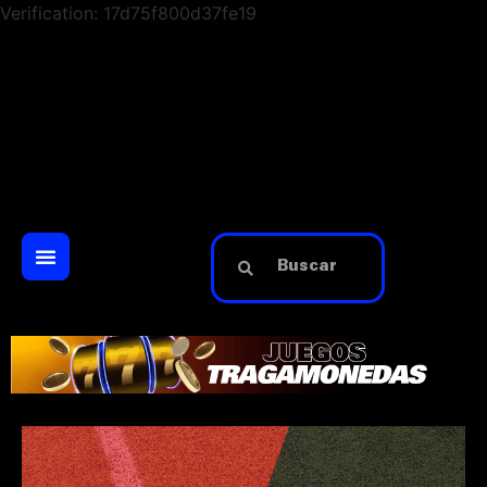
Verification: 17d75f800d37fe19