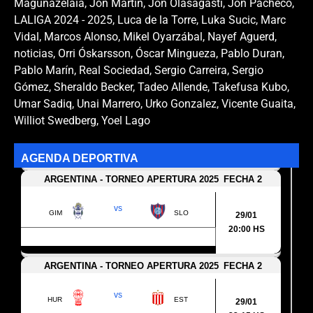
Magunazelaia
,
Jon Martín
,
Jon Olasagasti
,
Jon Pacheco
,
LALIGA 2024 - 2025
,
Luca de la Torre
,
Luka Sucic
,
Marc
Vidal
,
Marcos Alonso
,
Mikel Oyarzábal
,
Nayef Aguerd
,
noticias
,
Orri Óskarsson
,
Óscar Mingueza
,
Pablo Duran
,
Pablo Marín
,
Real Sociedad
,
Sergio Carreira
,
Sergio
Gómez
,
Sheraldo Becker
,
Tadeo Allende
,
Takefusa Kubo
,
Umar Sadiq
,
Unai Marrero
,
Urko Gonzalez
,
Vicente Guaita
,
Williot Swedberg
,
Yoel Lago