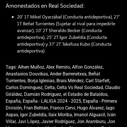
Amonestados en Real Sociedad:
20′ 1T Mikel Oyarzábal (Conducta antideportiva), 27′
1T Beñat Turrientes (Sujetar al rival para impedirle
avanzar), 10′ 2T Sheraldo Becker (Conducta
antideportiva), 25′ 2T Igor Zubeldía (Conducta
antideportiva) y 37′ 2T Takefusa Kubo (Conducta
antideportiva)
Tags:
Aihen Muñoz
,
Alex Remiro
,
Alfon González
,
Anastasios Douvikas
,
Ander Barrenetxea
,
Beñat
Turrientes
,
Borja Iglesias
,
Brais Méndez
,
Carl Starfelt
,
Carlos Dominguez
,
Celta
,
Celta Vs Real Sociedad
,
Claudio
Giráldez
,
Damián Rodríguez
,
el Estadio de Balaídos
,
España
,
España - LALIGA 2024 - 2025
,
España - Primera
División
,
Fran Beltrán
,
Franco Cervi
,
Hugo Álvarez
,
Iago
Aspas
,
Igor Zubeldía
,
Ilaix Moriba
,
Imanol Alguacil
,
Iván
Villar
,
Javi López
,
Javier Rodríguez
,
Jon Aramburu
,
Jon