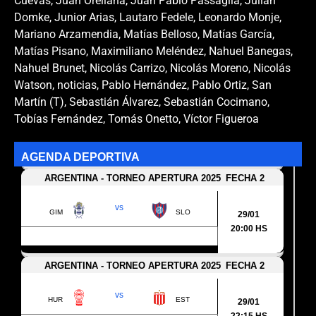
Cuevas
,
Juan Orellana
,
Juan Pablo Passaglia
,
Julián
Domke
,
Junior Arias
,
Lautaro Fedele
,
Leonardo Monje
,
Mariano Arzamendia
,
Matías Belloso
,
Matías García
,
Matías Pisano
,
Maximiliano Meléndez
,
Nahuel Banegas
,
Nahuel Brunet
,
Nicolás Carrizo
,
Nicolás Moreno
,
Nicolás
Watson
,
noticias
,
Pablo Hernández
,
Pablo Ortiz
,
San
Martín (T)
,
Sebastián Álvarez
,
Sebastián Cocimano
,
Tobías Fernández
,
Tomás Onetto
,
Víctor Figueroa