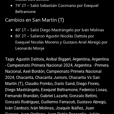
74′ 2T – Salió Sebastián Cocimano por Exequiel
Beltramone
Cambios en San Martín (T)
40′ 1T – Salió Diego Mastrángelo por Iván Molinas
80′ 2T – Salieron Agustín Nicolás Dattola por
Exequiel Nicolás Moreno y Gustavo Ariel Abregú por
Leonardo Monje
Tags:
Agustín Dattola
,
Aníbal Biggeri
,
Argentina
,
Argentina
- Campeonato Primera Nacional 2024
,
Argentina - Primera
Nacional
,
Axel Bordón
,
Campeonato Primera Nacional
2024
,
Chacarita
,
Chacarita Juniors
,
Chacarita Vs San
Martín (T)
,
Claudio Pombo
,
Darío Sand
,
Diego Flores
,
Diego Mastrángelo
,
Exequiel Beltramone
,
Federico Losas
,
Fernando Brandán
,
Gabriel Lazarte
,
Gonzalo Bettini
,
Gonzalo Rodríguez
,
Guillermo Ferracuti
,
Gustavo Abregú
,
Iván Cardozo
,
Iván Molinas
,
Joaquín Ibáñez
,
Juan