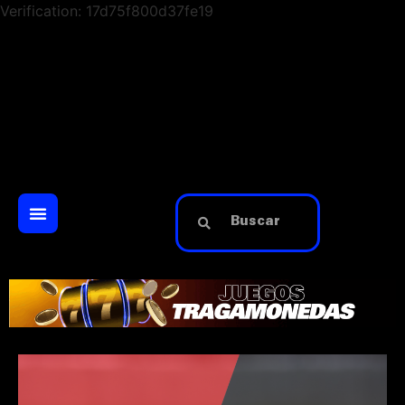
Verification: 17d75f800d37fe19