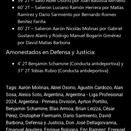
59′ 2T – Salió Abiel Osorio por Juan Bautista Miritello
60′ 2T – Salieron Luciano Ramón Herrera por Matías
Ramírez y Darío Sarmiento por Bernardo Romeo
Benítez Fariña
80′ 2T – Salieron Aarón Nicolás Molinas por Gabriel
Gustavo Alanís y Rodrigo Manuel Bogarín Giménez
por David Matías Barbona
Amonestados en Defensa y Justicia:
4′ 2T Benjamín Schamine (Conducta antideportiva) y
37′ 2T Tobías Rubio (Conducta antideportiva)
Tags:
Aarón Molinas
,
Abiel Osorio
,
Agustín Cardozo
,
Alan
Sosa
,
Alexis Soto
,
Argentina
,
Argentina - Liga Profesional
2024
,
Argentina - Primera División
,
Ayrton Portillo
,
Benjamín Schamine
,
Blas Armoa
,
Brian Leizza
,
César
Pérez
,
Cristopher Fiermarín
,
Darío Sarmiento
,
David
Barbona
,
Defensa y Justicia
,
Don José Dellagiovanna
,
Emanuel Aguilera
,
Enrique Bologna
,
Eric Ramírez
,
Ezequiel