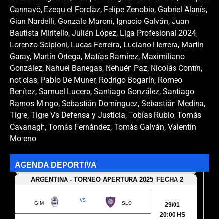
Cannavó
,
Ezequiel Forclaz
,
Felipe Zenobio
,
Gabriel Alanís
,
Gian Nardelli
,
Gonzalo Maroni
,
Ignacio Galván
,
Juan
Bautista Miritello
,
Julián López
,
Liga Profesional 2024
,
Lorenzo Scipioni
,
Lucas Ferreira
,
Luciano Herrera
,
Martín
Garay
,
Martín Ortega
,
Matías Ramírez
,
Maximiliano
González
,
Nahuel Banegas
,
Nehuén Paz
,
Nicolás Contín
,
noticias
,
Pablo De Muner
,
Rodrigo Bogarín
,
Romeo
Benítez
,
Samuel Lucero
,
Santiago González
,
Santiago
Ramos Mingo
,
Sebastián Domínguez
,
Sebastián Medina
,
Tigre
,
Tigre Vs Defensa y Justicia
,
Tobías Rubio
,
Tomás
Cavanagh
,
Tomás Fernández
,
Tomás Galván
,
Valentín
Moreno