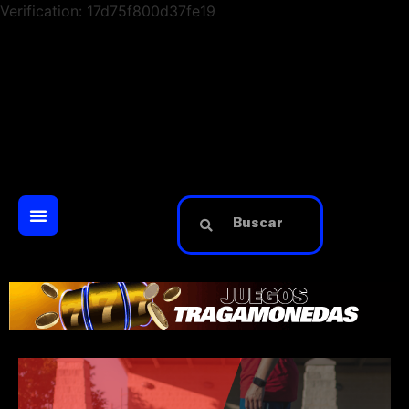
Verification: 17d75f800d37fe19