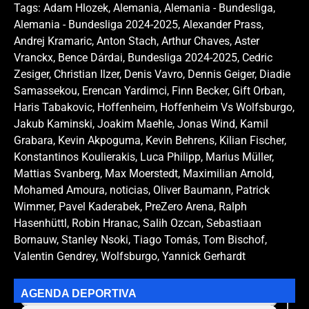
Tags:
Adam Hlozek
,
Alemania
,
Alemania - Bundesliga
,
Alemania - Bundesliga 2024-2025
,
Alexander Prass
,
Andrej Kramaric
,
Anton Stach
,
Arthur Chaves
,
Aster
Vranckx
,
Bence Dárdai
,
Bundesliga 2024-2025
,
Cedric
Zesiger
,
Christian Ilzer
,
Denis Vavro
,
Dennis Geiger
,
Diadie
Samassekou
,
Erencan Yardimci
,
Finn Becker
,
Gift Orban
,
Haris Tabakovic
,
Hoffenheim
,
Hoffenheim Vs Wolfsburgo
,
Jakub Kaminski
,
Joakim Maehle
,
Jonas Wind
,
Kamil
Grabara
,
Kevin Akpoguma
,
Kevin Behrens
,
Kilian Fischer
,
Konstantinos Koulierakis
,
Luca Philipp
,
Marius Müller
,
Mattias Svanberg
,
Max Moerstedt
,
Maximilian Arnold
,
Mohamed Amoura
,
noticias
,
Oliver Baumann
,
Patrick
Wimmer
,
Pavel Kaderabek
,
PreZero Arena
,
Ralph
Hasenhüttl
,
Robin Hranac
,
Salih Ozcan
,
Sebastiaan
Bornauw
,
Stanley Nsoki
,
Tiago Tomás
,
Tom Bischof
,
Valentin Gendrey
,
Wolfsburgo
,
Yannick Gerhardt