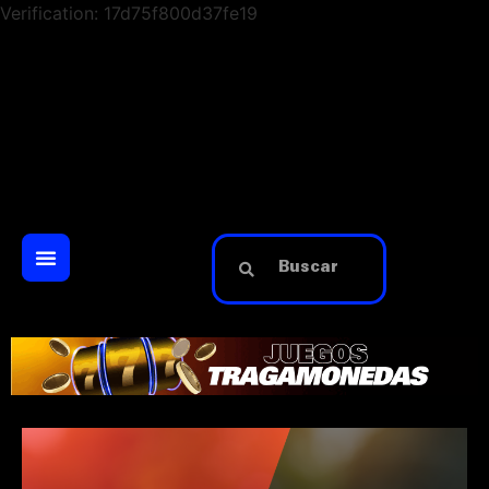
Verification: 17d75f800d37fe19